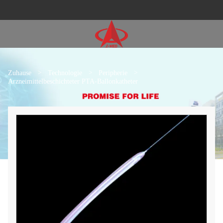
Zuhause
>
Technologie
>
Peripherie
>
Arzneimittelbeschichteter PTA-Ballonkatheter