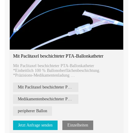
Mit Paclitaxel beschichteter PTA-Ballonkatheter
Mit Paclitaxel beschichteter PTA-Ballonkatheter
*Einheitlich 100 % Ballonoberflächenbeschichtung.
*Präzisions-Medikamentenladung
*Hoher Wirkstofftransport zum Gefäß
* Ausgehaltener hoher Druck und Bruchfestigkeit.
Mit Paclitaxel beschichteter PTA-Ballonkatheter
Medikamentenbeschichteter PTA-Ballon
peripherer Ballon
Jetzt Anfrage senden
Einzelheiten