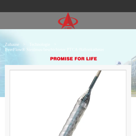
Zuhause
>
Technologie
>
EverFlow® Sirolmus-beschichteter PTCA-Ballonkatheter